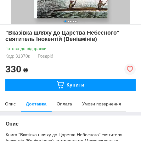
"Вказівка ​​шляху до Царства Небесного"
святитель Інокентій (Веніамінів)
Готово до відправки
Код: 31370к
Роздріб
330
₴
Купити
Опис
Доставка
Оплата
Умови повернення
Опис
Книга "Вказівка ​​шляху до Царства Небесного" святителя
Інокентія (Веніамінова), митрополита Московського та