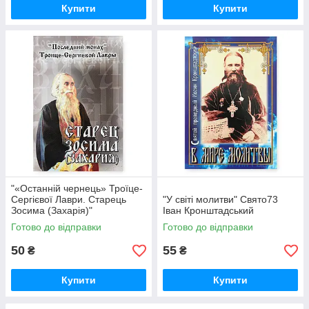
Купити
Купити
"«Останній чернець» Троїце-
Сергієвої Лаври. Старець
"У світі молитви" Свято73
Зосима (Захарія)"
Іван Кронштадський
Готово до відправки
Готово до відправки
50
55
₴
₴
Купити
Купити