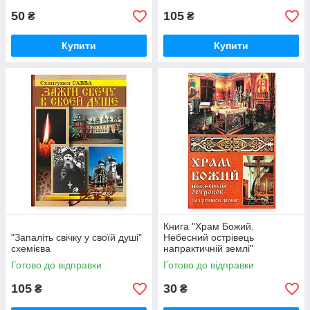
50
105
₴
₴
Купити
Купити
Книга "Храм Божий.
"Запаліть свічку у своїй душі"
Небесний острівець
схемієва
напрактичній землі"
Готово до відправки
Готово до відправки
105
30
₴
₴