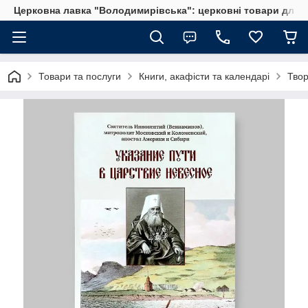
Церковна лавка "Володимирівська": церковні товари для 
Товари та послуги
Книги, акафісти та календарі
Твор