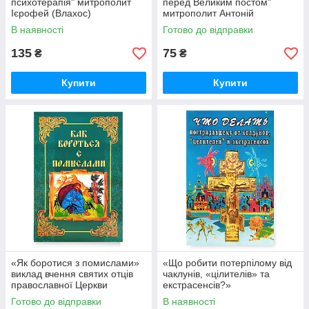
психотерапія" митрополит
перед Великим постом"
Ієрофей (Влахос)
митрополит Антоній
Сурозький (Блум)
В наявності
Готово до відправки
135
75
₴
₴
Купити
Купити
«Як боротися з помислами»
«Що робити потерпілому від
виклад вчення святих отців
чаклунів, «цілителів» та
православної Церкви
екстрасенсів?»
Готово до відправки
В наявності