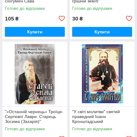
схіїгумен Сава
грішній землі"
Готово до відправки
Готово до відправки
105
30
₴
₴
Купити
Купити
"«Останній чернець» Троїце-
"У світі молитви" святий
Сергієвої Лаври. Старець
праведний Іоанн
Зосима (Захарія)"
Кронштадський
Готово до відправки
Готово до відправки