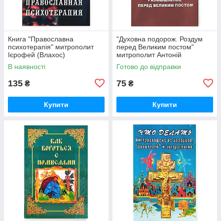
Книга "Православна
"Духовна подорож. Роздум
психотерапія" митрополит
перед Великим постом"
Ієрофей (Влахос)
митрополит Антоній
Сурозький (Блум)
В наявності
Готово до відправки
135
75
₴
₴
Купити
Купити