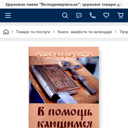
Церковна лавка "Володимирівська": церковні товари для 
Товари та послуги
Книги, акафісти та календарі
Твор