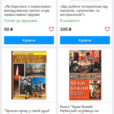
«Як боротися з помислами»
«Що робити потерпілому від
виклад вчення святих отців
чаклунів, «цілителів» та
православної Церкви
екстрасенсів?»
Готово до відправки
В наявності
50
105
₴
₴
Купити
Купити
Книга "Храм Божий.
"Запали свічку у своїй душі"
Небесний острівець на