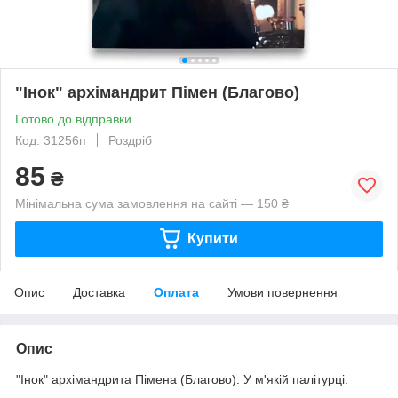
"Інок" архімандрит Пімен (Благово)
Готово до відправки
Код: 31256п
Роздріб
85
₴
Мінімальна сума замовлення на сайті — 150 ₴
Купити
Опис
Доставка
Оплата
Умови повернення
Опис
"Інок" архімандрита Пімена (Благово). У м'якій палітурці.