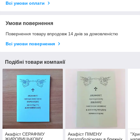
Всі умови оплати
Умови повернення
Повернення товару впродовж 14 днів за домовленістю
Всі умови повернення
Подібні товари компанії
Акафіст СЕРАФІМУ
Акафіст ПІМЕНУ
"Хри
ЖИРОВИЦЬКОМУ
багатоболісному в ближніх
напе