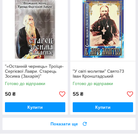
"«Останній чернець» Троїце-
Сергієвої Лаври. Старець
"У світі молитви" Свято73
Зосима (Захарія)"
Іван Кронштадський
Готово до відправки
Готово до відправки
50
55
₴
₴
Купити
Купити
Показати ще