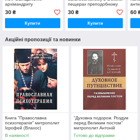
архімандриту
пещерах преподобному
анти
преподобномученику
Лаз
30
30
60
₴
₴
Купити
Купити
Акційні пропозиції та новинки
Книга "Православна
"Духовна подорож. Роздум
психотерапія" митрополит
перед Великим постом"
Ієрофей (Влахос)
митрополит Антоній
Сурозький (Блум)
В наявності
Готово до відправки