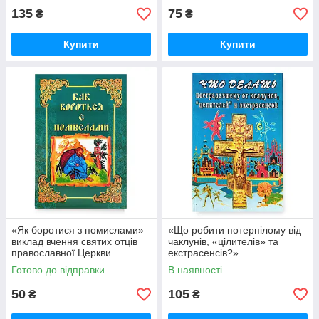
135
75
₴
₴
Купити
Купити
«Як боротися з помислами»
«Що робити потерпілому від
виклад вчення святих отців
чаклунів, «цілителів» та
православної Церкви
екстрасенсів?»
Готово до відправки
В наявності
50
105
₴
₴