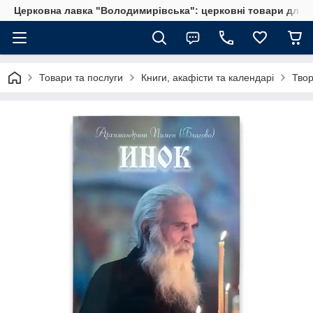
Церковна лавка "Володимирівська": церковні товари для 
Товари та послуги
Книги, акафісти та календарі
Твор