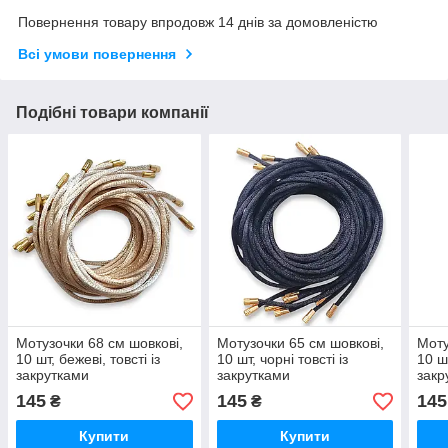
Повернення товару впродовж 14 днів за домовленістю
Всі умови повернення
Подібні товари компанії
Мотузочки 68 см шовкові,
Мотузочки 65 см шовкові,
Моту
10 шт, бежеві, товсті із
10 шт, чорні товсті із
10 шт
закрутками
закрутками
закр
145
145
145
₴
₴
Купити
Купити