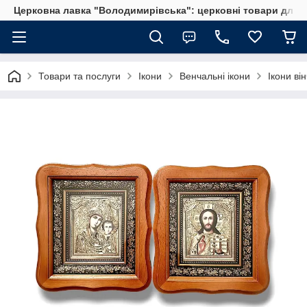
Церковна лавка "Володимирівська": церковні товари для 
Товари та послуги
Ікони
Венчальні ікони
Ікони ві