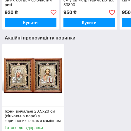
білих кіотах у сріблястий
см у білих фігурних кіотах,
см у
ризі
53890
920
950
950
₴
₴
Купити
Купити
Акційні пропозиції та новинки
Ікони вінчальні 23.5х28 см
(вінчальна пара) у
коричневих кіотах з камінням
Готово до відправки