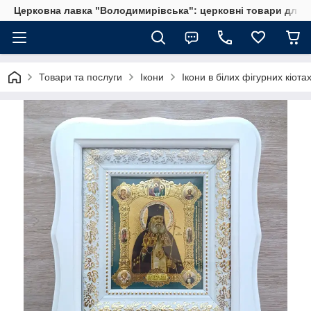
Церковна лавка "Володимирівська": церковні товари для 
Товари та послуги
Ікони
Ікони в білих фігурних кіота