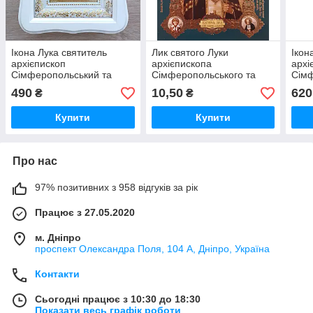
Ікона Лука святитель
Лик святого Луки
Ікон
архієпископ
архієпископа
архі
Сімферопольський та
Сімферопольського та
Сімф
Кримський, обличчя 10х12
Кримського 10х12 см,
Крим
490
10,50
620
₴
₴
см, у білому фігурному
конгрев
15х1
дерев'яному кіоті, 12116
дере
Купити
Купити
Про нас
97% позитивних з 958 відгуків за рік
Працює з 27.05.2020
м. Дніпро
проспект Олександра Поля, 104 А, Дніпро, Україна
Контакти
Сьогодні працює з 10:30 до 18:30
Показати весь графік роботи