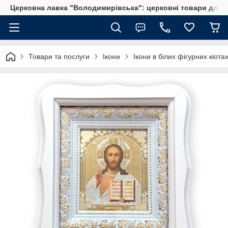
Церковна лавка "Володимирівська": церковні товари для 
Товари та послуги
Ікони
Ікони в білих фігурних кіота