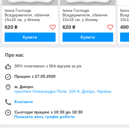
Ікона Господа
Ікона Господа
Ікон
Вседержителя, обличчя
Вседержителя, обличчя
Всед
15х18 см, у білому
15х18 см, у білому
10х1
фігурному дерев'яному
фігурному дерев'яному
фігу
620
620
490
₴
₴
кіоті, тип 3, 10710
кіоті, тип 3, 10791
кіот
Купити
Купити
Про нас
98% позитивних з 964 відгуків за рік
Працює з 27.05.2020
м. Дніпро
проспект Олександра Поля, 104 А, Дніпро, Україна
Контакти
Сьогодні працює з 10:30 до 18:30
Показати весь графік роботи