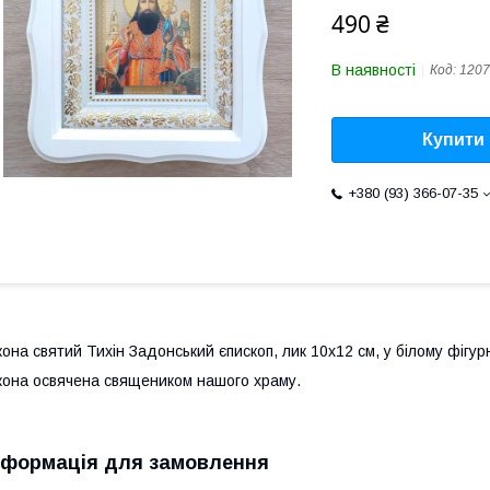
490 ₴
В наявності
Код:
1207
Купити
+380 (93) 366-07-35
кона святий Тихін Задонський єпископ, лик 10х12 см, у білому фігурн
кона освячена священиком нашого храму.
нформація для замовлення