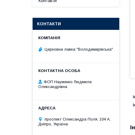
Контакти
КОНТАКТИ
Церковна лавка "Володимирівська"
ФОП Науменко Людмила
Олександрівна
І
І
проспект Олександра Поля, 104 А,
Дніпро, Україна
І