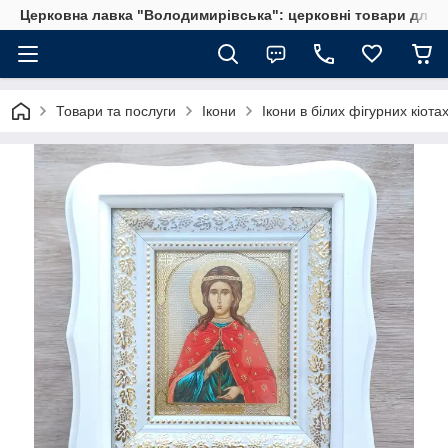
Церковна лавка "Володимирівська": церковні товари для 
Товари та послуги
Ікони
Ікони в білих фігурних кіота