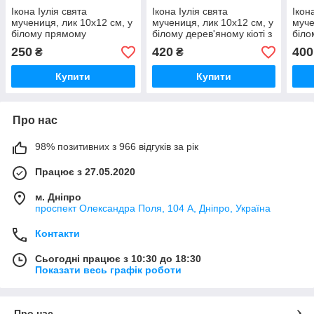
Ікона Іулія свята
Ікона Іулія свята
Ікон
мучениця, лик 10х12 см, у
мучениця, лик 10х12 см, у
муче
білому прямому
білому дерев'яному кіоті з
біло
дерев'яному кіоті
камінням
250
420
400
₴
₴
Купити
Купити
Про нас
98% позитивних з 966 відгуків за рік
Працює з 27.05.2020
м. Дніпро
проспект Олександра Поля, 104 А, Дніпро, Україна
Контакти
Сьогодні працює з 10:30 до 18:30
Показати весь графік роботи
Про нас