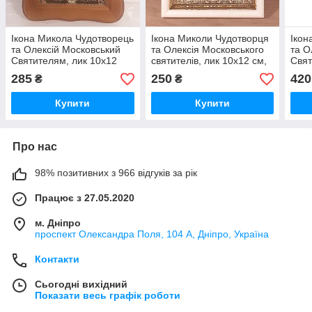
Ікона Микола Чудотворець
Ікона Миколи Чудотворця
Ікон
та Олексій Московський
та Олексія Московського
та О
Святителям, лик 10х12
святителів, лик 10х12 см,
Свят
см, у світлому
у білому прямому
в ко
285
250
420
₴
₴
дерев'яному кіоті з
дерев'яному кіоті
дере
камінням
камі
Купити
Купити
Про нас
98% позитивних з 966 відгуків за рік
Працює з 27.05.2020
м. Дніпро
проспект Олександра Поля, 104 А, Дніпро, Україна
Контакти
Сьогодні вихідний
Показати весь графік роботи