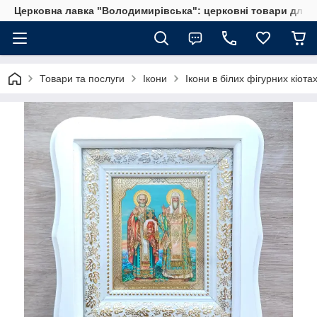
Церковна лавка "Володимирівська": церковні товари для 
Товари та послуги
Ікони
Ікони в білих фігурних кіота