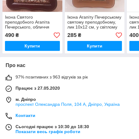
Ікона Святого
Ікона Агапіту Печерському
Ікон
преподобного Агапіта
святому преподобному,
свят
Печерського, обличчя
лик 10х12 см, у світлому
лик 
10х12 см, у темному
дерев'яному кіоті з
дере
490
285
400
₴
₴
дерев'яному кіоті
камінням
Купити
Купити
Про нас
97% позитивних з 963 відгуків за рік
Працює з 27.05.2020
м. Дніпро
проспект Олександра Поля, 104 А, Дніпро, Україна
Контакти
Сьогодні працює з 10:30 до 18:30
Показати весь графік роботи