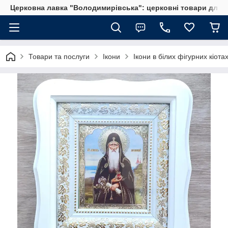
Церковна лавка "Володимирівська": церковні товари для 
Товари та послуги
Ікони
Ікони в білих фігурних кіота