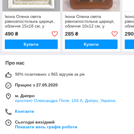
Ікона Олена свята
Ікона Олена свята
Ікон
рівноапостольна цариця,
рівноапостольна цариця,
рівн
обличчя 15х18 см, у
обличчя 10х12 см, у
обли
білому дерев'яному кіоті
світлому дерев'яному кіоті
світ
490
285
290
₴
₴
з камінням
дере
Купити
Купити
Про нас
98% позитивних з 965 відгуків за рік
Працює з 27.05.2020
м. Дніпро
проспект Олександра Поля, 104 А, Дніпро, Україна
Контакти
Сьогодні вихідний
Показати весь графік роботи