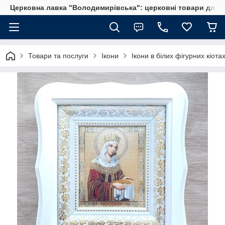
Церковна лавка "Володимирівська": церковні товари для 
Товари та послуги
Ікони
Ікони в білих фігурних кіота