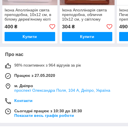
Ікона Аполлінарія свята
Ікона Аполлінарія свята
Ікон
преподобна, 10х12 см, в
преподобна, обличчя
Пече
білому дерев'яному кіоті
10х12 см, у світлому
преп
прямому дерев'яному кіоті
біло
400
304
490
₴
₴
дере
Купити
Купити
Про нас
98% позитивних з 964 відгуків за рік
Працює з 27.05.2020
м. Дніпро
проспект Олександра Поля, 104 А, Дніпро, Україна
Контакти
Сьогодні працює з 10:30 до 18:30
Показати весь графік роботи