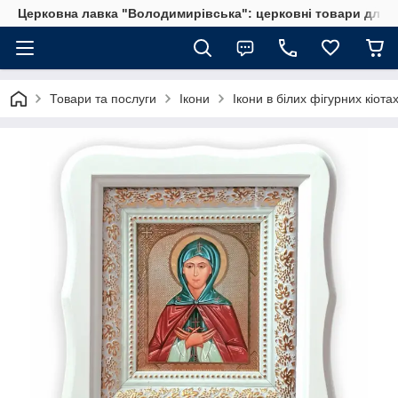
Церковна лавка "Володимирівська": церковні товари для 
Товари та послуги
Ікони
Ікони в білих фігурних кіота