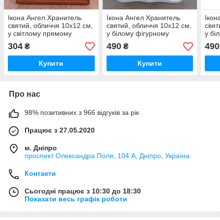
Ікона Ангел Хранитель
Ікона Ангел Хранитель
Ікон
святий, обличчя 10х12 см,
святий, обличчя 10х12 см,
свят
у світлому прямому
у білому фігурному
у бі
дерев'яному кіоті, 07407
дерев'яному кіоті, 12147
дере
304
490
490
₴
₴
Купити
Купити
Про нас
98% позитивних з 966 відгуків за рік
Працює з 27.05.2020
м. Дніпро
проспект Олександра Поля, 104 А, Дніпро, Україна
Контакти
Сьогодні працює з 10:30 до 18:30
Показати весь графік роботи