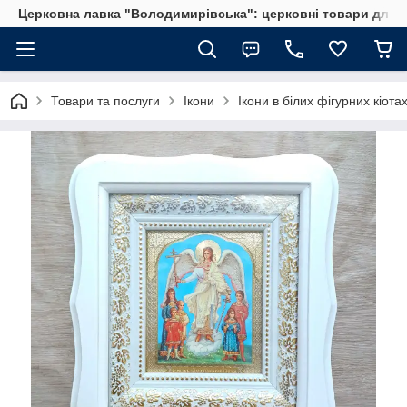
Церковна лавка "Володимирівська": церковні товари для 
Товари та послуги
Ікони
Ікони в білих фігурних кіота