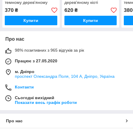
темному дерев'яному
дерев'яному кіоті
темн
кіоті, тип 2, 11773
з ка
370
620
380
₴
₴
Купити
Купити
Про нас
98% позитивних з 965 відгуків за рік
Працює з 27.05.2020
м. Дніпро
проспект Олександра Поля, 104 А, Дніпро, Україна
Контакти
Сьогодні вихідний
Показати весь графік роботи
Про нас