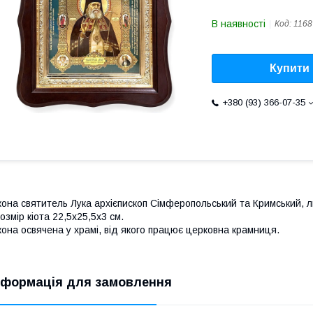
В наявності
Код:
1168
Купити
+380 (93) 366-07-35
кона святитель Лука архієпископ Сімферопольський та Кримський, ли
озмір кіота 22,5х25,5х3 см.
кона освячена у храмі, від якого працює церковна крамниця.
нформація для замовлення