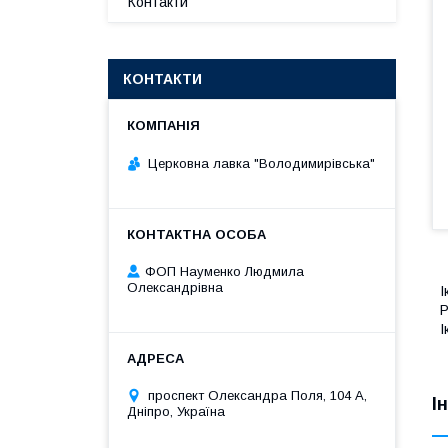
Контакти
КОНТАКТИ
Церковна лавка "Володимирівська"
ФОП Науменко Людмила
Олександрівна
І
Р
І
проспект Олександра Поля, 104 А,
І
Дніпро, Україна