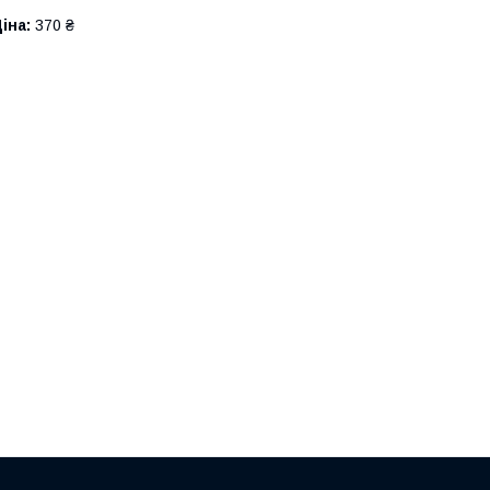
іна:
370 ₴