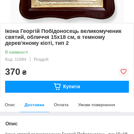
Ікона Георгій Побідоносець великомученик
святий, обличчя 15х18 см, в темному
дерев'яному кіоті, тип 2
В наявності
Код: 11684
Роздріб
370
₴
Купити
Опис
Доставка
Оплата
Умови повернення
Опис
Ікона святий великомученик Георгій Побєдоносець, лик 15х18