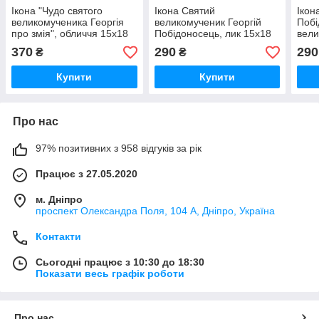
Ікона "Чудо святого
Ікона Святий
Ікон
великомученика Георгія
великомученик Георгій
Побі
про змія", обличчя 15х18
Побідоносець, лик 15х18
вели
см, в темному
см, у світлому прямому
см, 
370
290
290
₴
₴
дерев'яному кіоті, тип 2
дерев'яному кіоті
дере
Купити
Купити
Про нас
97% позитивних з 958 відгуків за рік
Працює з 27.05.2020
м. Дніпро
проспект Олександра Поля, 104 А, Дніпро, Україна
Контакти
Сьогодні працює з 10:30 до 18:30
Показати весь графік роботи
Про нас