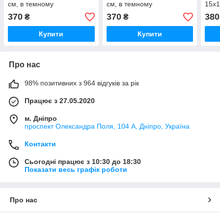
см, в темному
см, в темному
15х1
дерев'яному кіоті, тип 2,
дерев'яному кіоті, тип 2,
дере
370
370
380
₴
₴
11774
11697
камі
Купити
Купити
Про нас
98% позитивних з 964 відгуків за рік
Працює з 27.05.2020
м. Дніпро
проспект Олександра Поля, 104 А, Дніпро, Україна
Контакти
Сьогодні працює з 10:30 до 18:30
Показати весь графік роботи
Про нас