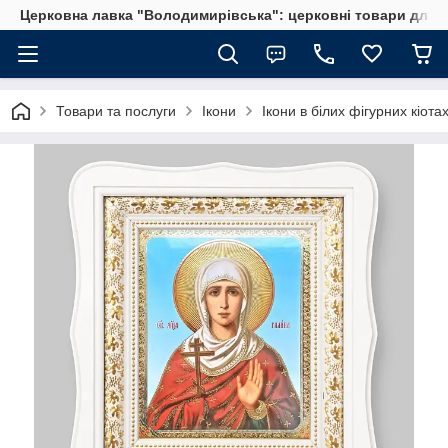
Церковна лавка "Володимирівська": церковні товари для 
Товари та послуги
Ікони
Ікони в білих фігурних кіота