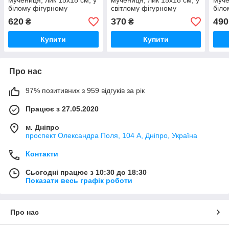
мучениця, лик 15х18 см, у
мучениця, лик 15х18 см, у
муче
білому фігурному
світлому фігурному
біло
дерев'яному кіоті, тип 3
дерев'яному кіоті
620
370
490
₴
₴
Купити
Купити
Про нас
97% позитивних з 959 відгуків за рік
Працює з 27.05.2020
м. Дніпро
проспект Олександра Поля, 104 А, Дніпро, Україна
Контакти
Сьогодні працює з 10:30 до 18:30
Показати весь графік роботи
Про нас