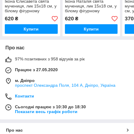
Ікона Єлисавета свята
Ікона Наталія свята
Ікон
мучениця, лик 15х18 см, у
мучениця, лик 15х18 см, у
муче
білому фігурному
білому фігурному
см, 
дерев'яному кіоті, тип 3
дерев'яному кіоті, тип 3
дере
620
620
370
₴
₴
Купити
Купити
Про нас
97% позитивних з 958 відгуків за рік
Працює з 27.05.2020
м. Дніпро
проспект Олександра Поля, 104 А, Дніпро, Україна
Контакти
Сьогодні працює з 10:30 до 18:30
Показати весь графік роботи
Про нас