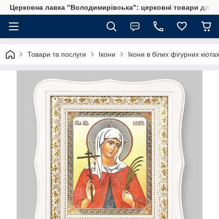
Церковна лавка "Володимирівська": церковні товари для 
Товари та послуги
Ікони
Ікони в білих фігурних кіота