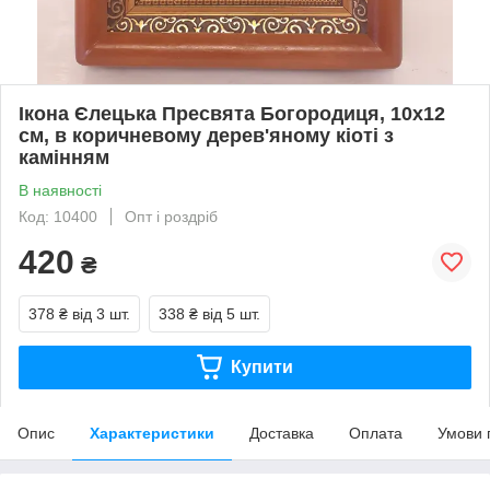
Ікона Єлецька Пресвята Богородиця, 10х12
см, в коричневому дерев'яному кіоті з
камінням
В наявності
Код: 10400
Опт і роздріб
420
₴
378 ₴
від 3 шт.
338 ₴
від 5 шт.
Купити
Опис
Характеристики
Доставка
Оплата
Умови 