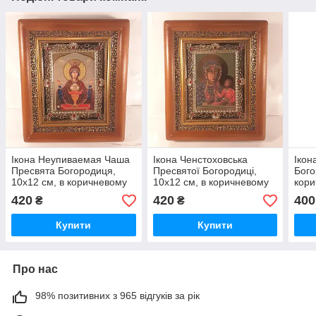
Ікона Неупиваемая Чаша
Ікона Ченстоховська
Ікон
Пресвята Богородиця,
Пресвятої Богородиці,
Бого
10х12 см, в коричневому
10х12 см, в коричневому
кори
дерев'яному кіоті з
дерев'яному кіоті з
кіоті
420
420
400
₴
₴
камінням
камінням
Купити
Купити
Про нас
98% позитивних з 965 відгуків за рік