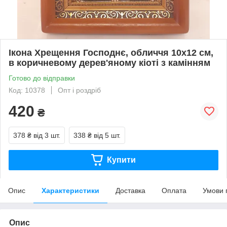
Ікона Хрещення Господнє, обличчя 10х12 см,
в коричневому дерев'яному кіоті з камінням
Готово до відправки
Код: 10378
Опт і роздріб
420
₴
378 ₴
від 3 шт.
338 ₴
від 5 шт.
Купити
Опис
Характеристики
Доставка
Оплата
Умови 
Опис