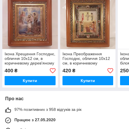
Ікона Хрещення Господнє,
Ікона Преображення
Ікон
обличчя 10х12 см, в
Господнє, обличчя 10х12
обли
коричневому дерев'яному
см, в коричневому
біло
кіоті
дерев'яному кіоті з
дере
400
420
250
₴
₴
камінням
Купити
Купити
Про нас
97% позитивних з 958 відгуків за рік
Працює з 27.05.2020