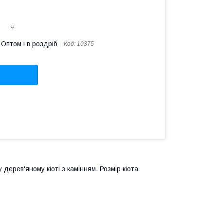
Оптом і в роздріб
Код:
10375
дерев'яному кіоті з камінням. Розмір кіота