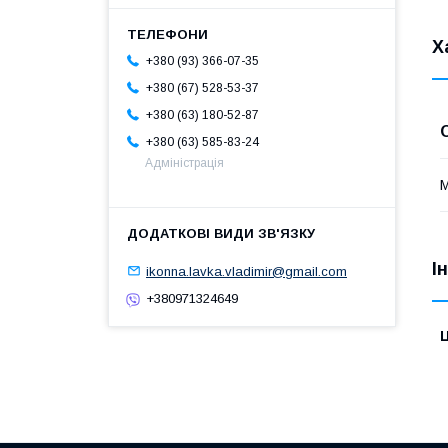
Х
+380 (93) 366-07-35
+380 (67) 528-53-37
+380 (63) 180-52-87
+380 (63) 585-83-24
Адміністрація
М
І
ikonna.lavka.vladimir@gmail.com
+380971324649
Ц