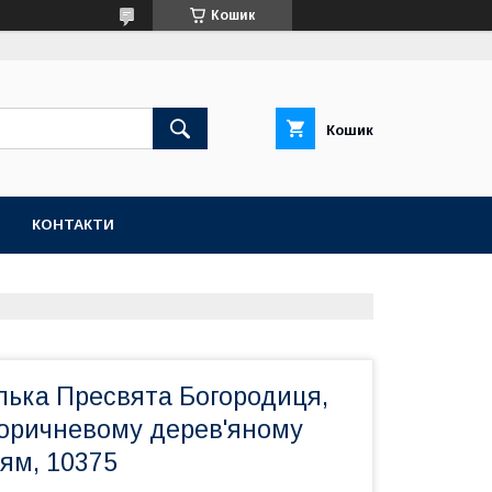
Кошик
Кошик
КОНТАКТИ
лька Пресвята Богородиця,
коричневому дерев'яному
ням, 10375