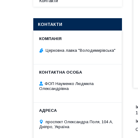
Контакти
КОНТАКТИ
Церковна лавка "Володимирівська"
ФОП Науменко Людмила
Олександрівна
І
1
І
проспект Олександра Поля, 104 А,
Дніпро, Україна
О