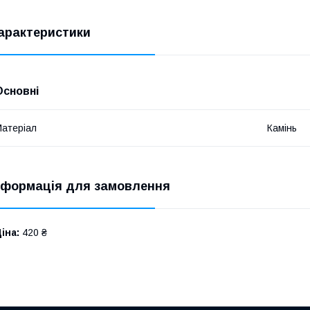
арактеристики
Основні
атеріал
Камінь
нформація для замовлення
іна:
420 ₴