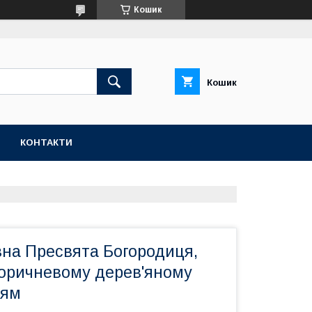
Кошик
Кошик
КОНТАКТИ
вна Пресвята Богородиця,
коричневому дерев'яному
ням