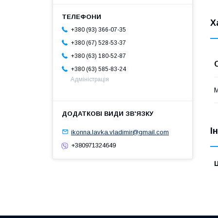
Х
+380 (93) 366-07-35
+380 (67) 528-53-37
+380 (63) 180-52-87
+380 (63) 585-83-24
Адміністрація
М
І
ikonna.lavka.vladimir@gmail.com
+380971324649
Ц