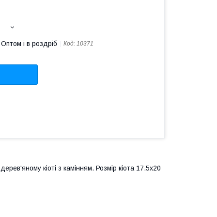
Оптом і в роздріб
Код:
10371
ерев'яному кіоті з камінням. Розмір кіота 17.5х20