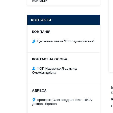
Контакти
КОНТАКТИ
Церковна лавка "Володимирівська"
ФОП Науменко Людмила
Олександрівна
І
с
І
проспект Олександра Поля, 104 А,
Дніпро, Україна
О