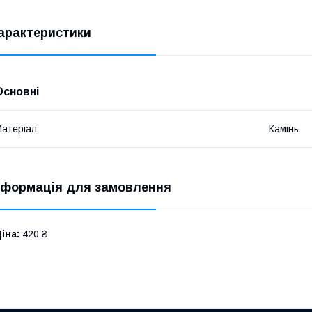
арактеристики
Основні
атеріал
Камінь
нформація для замовлення
іна:
420 ₴