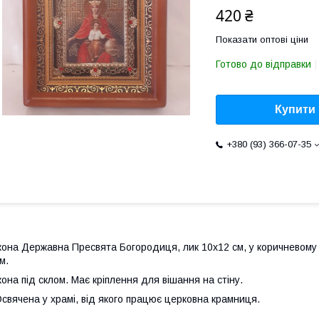
420 ₴
Показати оптові ціни
Готово до відправки
Купити
+380 (93) 366-07-35
кона Державна Пресвята Богородиця, лик 10х12 см, у коричневому д
м.
кона під склом. Має кріплення для вішання на стіну.
свячена у храмі, від якого працює церковна крамниця.