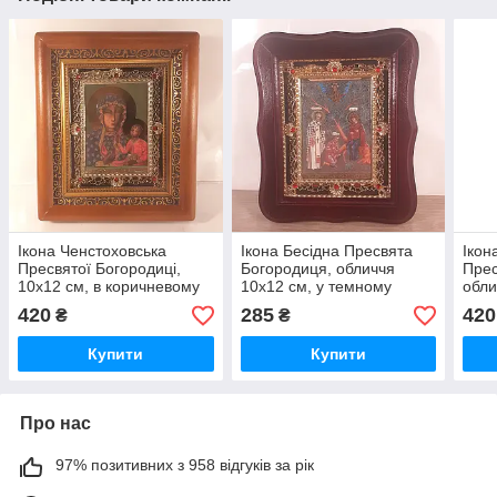
Ікона Ченстоховська
Ікона Бесідна Пресвята
Іко
Пресвятої Богородиці,
Богородиця, обличчя
Прес
10х12 см, в коричневому
10х12 см, у темному
обли
дерев'яному кіоті з
дерев'яному кіоті з
кори
420
285
420
₴
₴
камінням
камінням
кіот
Купити
Купити
Про нас
97% позитивних з 958 відгуків за рік