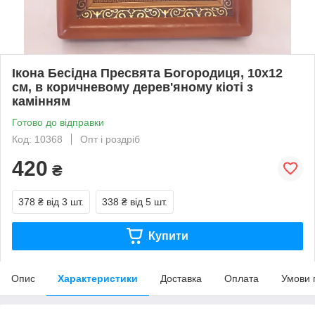
Ікона Бесідна Пресвята Богородиця, 10х12
см, в коричневому дерев'яному кіоті з
камінням
Готово до відправки
Код: 10368
Опт і роздріб
420
₴
378 ₴
від 3 шт.
338 ₴
від 5 шт.
Купити
Опис
Характеристики
Доставка
Оплата
Умови 