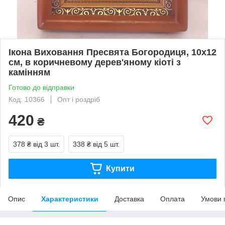
Ікона Виховання Пресвята Богородиця, 10х12
см, в коричневому дерев'яному кіоті з
камінням
Готово до відправки
Код: 10366
Опт і роздріб
420
₴
378 ₴
від 3 шт.
338 ₴
від 5 шт.
Купити
Опис
Характеристики
Доставка
Оплата
Умови 