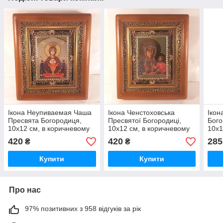
Ікона Неупиваемая Чаша
Ікона Ченстоховська
Ікон
Пресвята Богородиця,
Пресвятої Богородиці,
Бого
10х12 см, в коричневому
10х12 см, в коричневому
10х1
дерев'яному кіоті з
дерев'яному кіоті з
дере
420
420
285
₴
₴
камінням
камінням
камі
Купити
Купити
Про нас
97% позитивних з 958 відгуків за рік