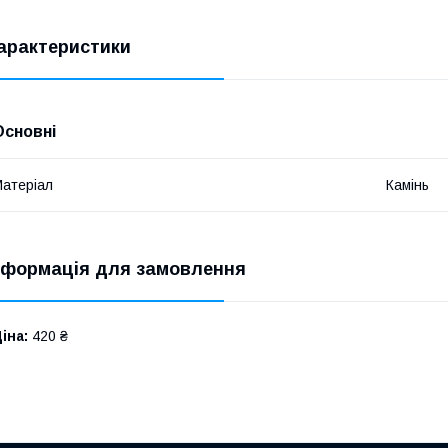
арактеристики
Основні
атеріал
Камінь
нформація для замовлення
іна:
420 ₴