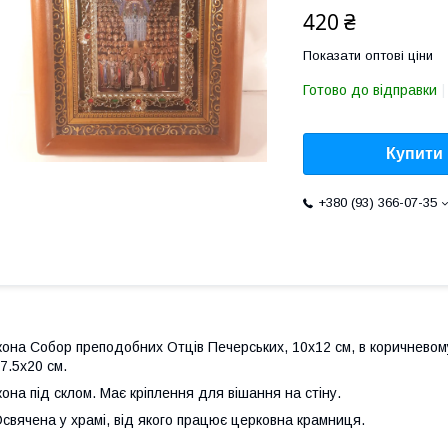
420 ₴
Показати оптові ціни
Готово до відправки
Купити
+380 (93) 366-07-35
кона Собор преподобних Отців Печерських, 10х12 см, в коричневому 
7.5х20 см.
кона під склом. Має кріплення для вішання на стіну.
свячена у храмі, від якого працює церковна крамниця.