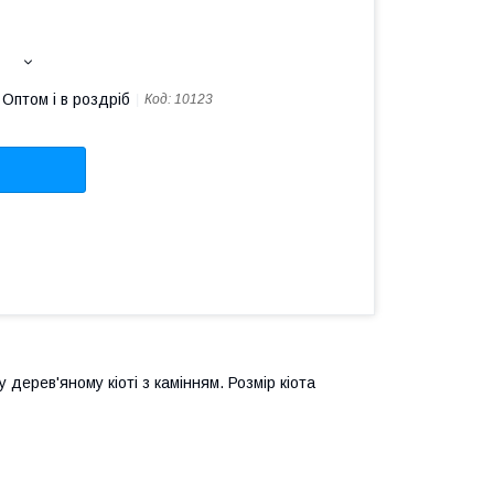
Оптом і в роздріб
Код:
10123
дерев'яному кіоті з камінням. Розмір кіота