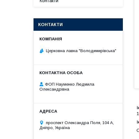
Контакти
КОНТАКТИ
Церковна лавка "Володимирівська"
ФОП Науменко Людмила
Олександрівна
І
1
І
проспект Олександра Поля, 104 А,
Дніпро, Україна
О