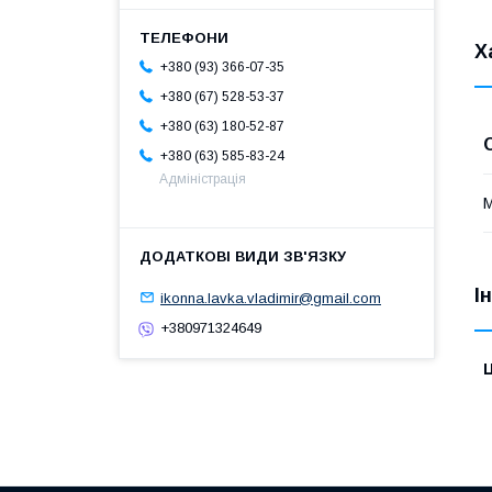
Х
+380 (93) 366-07-35
+380 (67) 528-53-37
+380 (63) 180-52-87
+380 (63) 585-83-24
Адміністрація
М
І
ikonna.lavka.vladimir@gmail.com
+380971324649
Ц