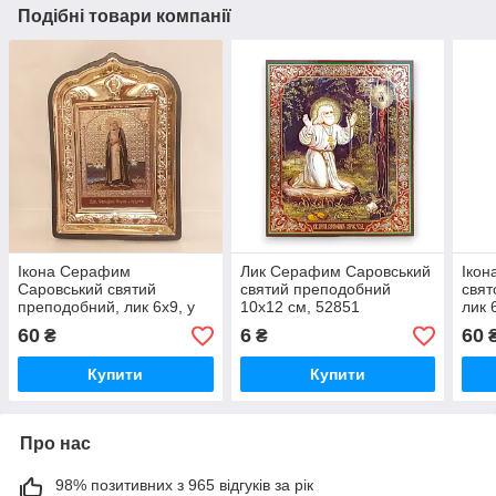
Подібні товари компанії
Ікона Серафим
Лик Серафим Саровський
Ікон
Саровський святий
святий преподобний
свят
преподобний, лик 6х9, у
10х12 см, 52851
лик 
пластиковій чорній рамці,
чорн
60
6
60
₴
₴
09853
Купити
Купити
Про нас
98% позитивних з 965 відгуків за рік