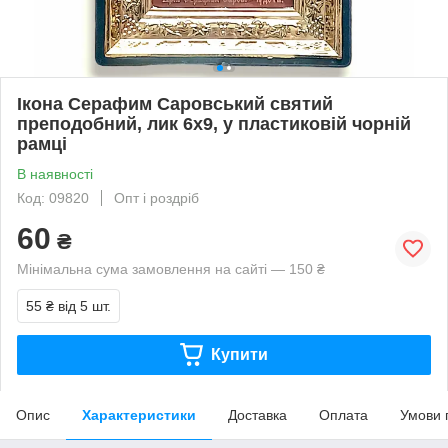
Ікона Серафим Саровський святий
преподобний, лик 6х9, у пластиковій чорній
рамці
В наявності
Код: 09820
Опт і роздріб
60
₴
Мінімальна сума замовлення на сайті — 150 ₴
55 ₴
від 5 шт.
Купити
Опис
Характеристики
Доставка
Оплата
Умови 