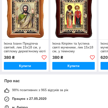
Ікона Іоанн Предтеча
Ікона Кіпріян та Іустина
Ікон
святий, лик 15х18 см, у
святі мученики, лик 15х18
муче
світлому дерев'яному кіоті
см, у темному
світ
з камінням, 07984
дерев'яному кіоті з
кіоті.
380
380
620
₴
₴
камінням
Купити
Купити
Про нас
98% позитивних з 965 відгуків за рік
Працює з 27.05.2020
м. Дніпро