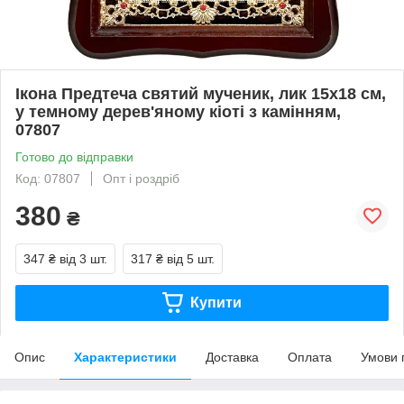
Ікона Предтеча святий мученик, лик 15х18 см,
у темному дерев'яному кіоті з камінням,
07807
Готово до відправки
Код: 07807
Опт і роздріб
380
₴
347 ₴
від 3 шт.
317 ₴
від 5 шт.
Купити
Опис
Характеристики
Доставка
Оплата
Умови 