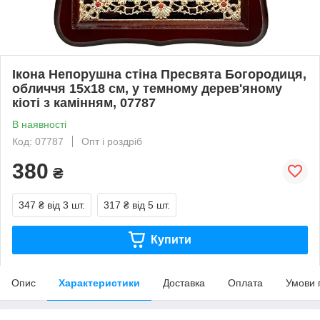
Ікона Непорушна стіна Пресвята Богородиця,
обличчя 15х18 см, у темному дерев'яному
кіоті з камінням, 07787
В наявності
Код: 07787
Опт і роздріб
380
₴
347 ₴
від 3 шт.
317 ₴
від 5 шт.
Купити
Опис
Характеристики
Доставка
Оплата
Умови 