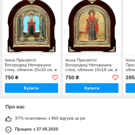
Ікона Пресвятої
Ікона Пресвятої
Ікон
Богородиці Непорушна
Богородиці Непорушна
Прес
стіна, обличчя 15х18 см, в
стіна, обличчя 15х18 см, в
обли
темному дерев'яному
темному дерев'яному
темн
750
750
285
₴
₴
кіоті, арка
кіоті, арка, 07073
з ка
Купити
Купити
Про нас
97% позитивних з 960 відгуків за рік
Працює з 27.05.2020