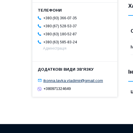
Х
+380 (93) 366-07-35
+380 (67) 528-53-37
+380 (63) 180-52-87
+380 (63) 585-83-24
М
Адміністрація
І
ikonna.lavka.vladimir@gmail.com
+380971324649
Ц