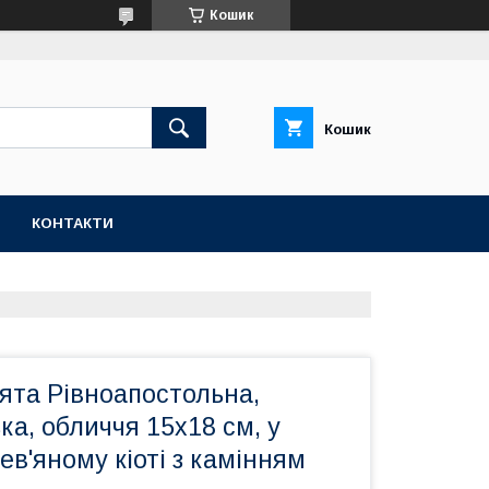
Кошик
Кошик
КОНТАКТИ
вята Рівноапостольна,
ка, обличчя 15х18 см, у
в'яному кіоті з камінням