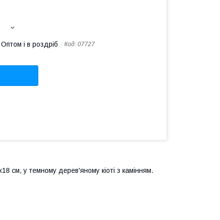
Оптом і в роздріб
Код:
07727
х18 см, у темному дерев'яному кіоті з камінням.