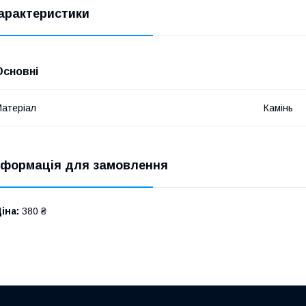
арактеристики
Основні
атеріал
Камінь
нформація для замовлення
іна:
380 ₴