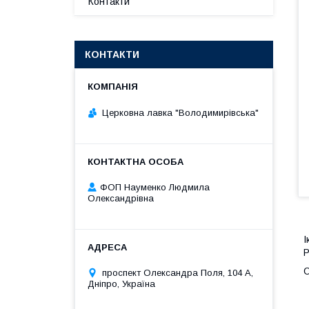
Контакти
КОНТАКТИ
Церковна лавка "Володимирівська"
ФОП Науменко Людмила
Олександрівна
І
Р
О
проспект Олександра Поля, 104 А,
Дніпро, Україна