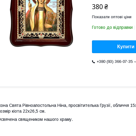
380 ₴
Показати оптові ціни
Готово до відправки
Купити
+380 (93) 366-07-35
кона Свята Рівноапостольна Ніна, просвітителька Грузії, обличчя 15
озмір кіота 22х26,5 см.
свячена священиком нашого храму.