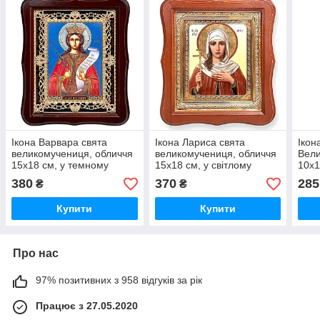
Ікона Варвара свята
Ікона Лариса свята
Ікон
великомучениця, обличчя
великомучениця, обличчя
Вели
15х18 см, у темному
15х18 см, у світлому
10х1
дерев'яному кіоті з
фігурному дерев'яному
дере
380
370
285
₴
₴
камінням
кіоті
камі
Купити
Купити
Про нас
97% позитивних з 958 відгуків за рік
Працює з 27.05.2020