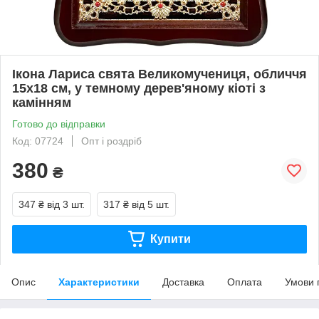
Ікона Лариса свята Великомучениця, обличчя
15х18 см, у темному дерев'яному кіоті з
камінням
Готово до відправки
Код: 07724
Опт і роздріб
380
₴
347 ₴
від 3 шт.
317 ₴
від 5 шт.
Купити
Опис
Характеристики
Доставка
Оплата
Умови 