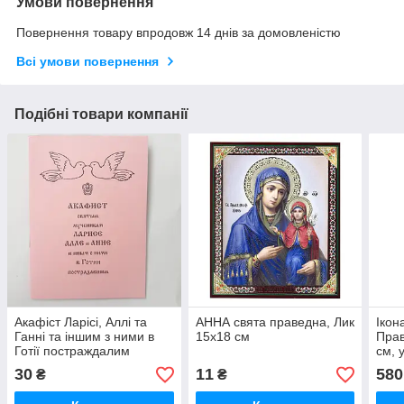
Умови повернення
Повернення товару впродовж 14 днів за домовленістю
Всі умови повернення
Подібні товари компанії
Акафіст Ларісі, Аллі та
АННА свята праведна, Лик
Ікон
Ганні та іншим з ними в
15х18 см
Прав
Готії постраждалим
см, у
святим мученикам
вино
30
11
580
₴
₴