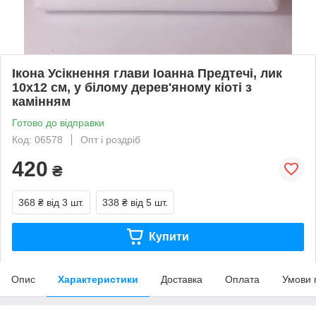
Ікона Усікнення глави Іоанна Предтечі, лик
10х12 см, у білому дерев'яному кіоті з
камінням
Готово до відправки
Код: 06578
Опт і роздріб
420
₴
368 ₴
від 3 шт.
338 ₴
від 5 шт.
Купити
Опис
Характеристики
Доставка
Оплата
Умови 