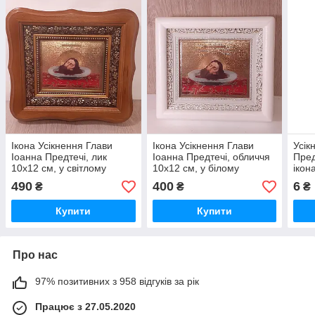
Ікона Усікнення Глави
Ікона Усікнення Глави
Усік
Іоанна Предтечі, лик
Іоанна Предтечі, обличчя
Пред
10х12 см, у світлому
10х12 см, у білому
ікон
дерев'яному кіоті
дерев'яному кіоті
490
400
6
₴
₴
₴
Купити
Купити
Про нас
97% позитивних з 958 відгуків за рік
Працює з 27.05.2020