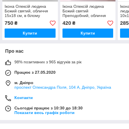
Ікона Олексій людина
Ікона Олексій людина
Ікон
Божий святий, обличчя
Божий святий
люди
15х18 см, в білому
Преподобний, обличчя
10х1
дерев'яному кіоті, арка
10х12 см, у білому
дере
750
420
285
₴
₴
дерев'яному кіоті з
камі
камінням
Купити
Купити
Про нас
98% позитивних з 965 відгуків за рік
Працює з 27.05.2020
м. Дніпро
проспект Олександра Поля, 104 А, Дніпро, Україна
Контакти
Сьогодні працює з 10:30 до 18:30
Показати весь графік роботи