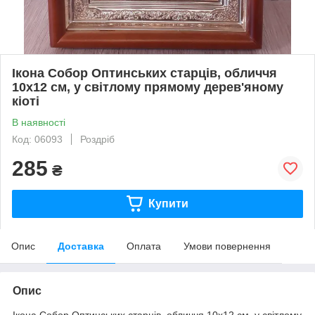
Ікона Собор Оптинських старців, обличчя
10х12 см, у світлому прямому дерев'яному
кіоті
В наявності
Код: 06093
Роздріб
285
₴
Купити
Опис
Доставка
Оплата
Умови повернення
Опис
Ікона Собор Оптинських старців, обличчя 10х12 см, у світлому