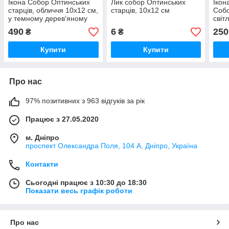
Ікона Собор Оптинських
Лик собор Оптинських
Ікон
старців, обличчя 10х12 см,
старців, 10х12 см
Собо
у темному дерев'яному
світ
кіоті
дере
490
6
250
₴
₴
Купити
Купити
Про нас
97% позитивних з 963 відгуків за рік
Працює з 27.05.2020
м. Дніпро
проспект Олександра Поля, 104 А, Дніпро, Україна
Контакти
Сьогодні працює з 10:30 до 18:30
Показати весь графік роботи
Про нас