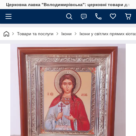
Церковна лавка "Володимирівська": церковні товари для 
Товари та послуги
Ікони
Ікони у світлих прямих кіота