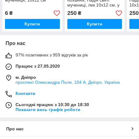
мучениця, 10х12 см
Кохання, Надія святі
Наді
мучениці, лик 10х12 см, у
10х1
світлому прямому
прям
6
250
250
₴
₴
дерев'яному кіоті
Купити
Купити
Про нас
97% позитивних з 959 відгуків за рік
Працює з 27.05.2020
м. Дніпро
проспект Олександра Поля, 104 А, Дніпро, Україна
Контакти
Сьогодні працює з 10:30 до 18:30
Показати весь графік роботи
Про нас