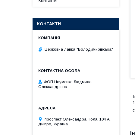
Контакти
КОНТАКТИ
Церковна лавка "Володимирівська"
ФОП Науменко Людмила
Олександрівна
І
1
О
проспект Олександра Поля, 104 А,
Дніпро, Україна
І