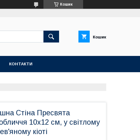
Кошик
Кошик
КОНТАКТИ
ушна Стіна Пресвята
обличчя 10х12 см, у світлому
в'яному кіоті