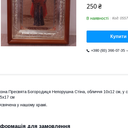
250 ₴
В наявності
Код:
0557
Купити
+380 (93) 366-07-35
кона Пресвята Богородиця Непорушна Стіна, обличчя 10х12 см, у св
5х17 см
свячена у нашому храмі.
нформація для замовлення