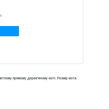
6
ітлому прямому дерев'яному кіоті. Розмір кіота