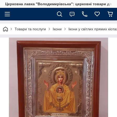
Церковна лавка "Володимирівська": церковні товари для 
Товари та послуги
Ікони
Ікони у світлих прямих кіота