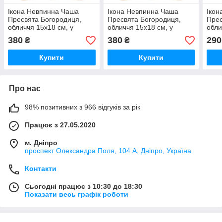
Ікона Невпинна Чаша
Ікона Невпинна Чаша
Ікон
Пресвята Богородиця,
Пресвята Богородиця,
Прес
обличчя 15х18 см, у
обличчя 15х18 см, у
обли
світлому дерев'яному кіоті
світлому дерев'яному кіоті
світ
380
380
290
₴
₴
з камінням, 07969
з камінням
дере
Купити
Купити
Про нас
98% позитивних з 966 відгуків за рік
Працює з 27.05.2020
м. Дніпро
проспект Олександра Поля, 104 А, Дніпро, Україна
Контакти
Сьогодні працює з 10:30 до 18:30
Показати весь графік роботи