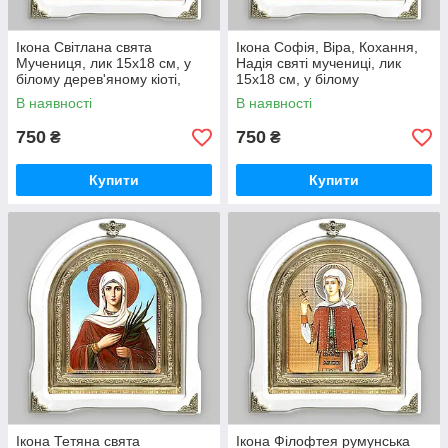
Ікона Світлана свята
Ікона Софія, Віра, Кохання,
Мучениця, лик 15х18 см, у
Надія святі мучениці, лик
білому дерев'яному кіоті,
15х18 см, у білому
арка
дерев'яному кіоті, арка
В наявності
В наявності
750
750
₴
₴
Купити
Купити
Ікона Тетяна свята
Ікона Філофтея румунська