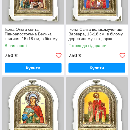
Ікона Ольга свята
Ікона Свята великомучениця
Рівноапостольна Велика
Варвара, 15х18 см, в білому
княгиня, 15х18 см, в білому
дерев'яному кіоті, арка
дерев'яному кіоті, арка
В наявності
Готово до відправки
750
750
₴
₴
Купити
Купити