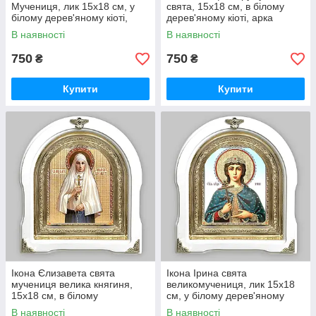
Мучениця, лик 15х18 см, у
свята, 15х18 см, в білому
білому дерев'яному кіоті,
дерев'яному кіоті, арка
арка
В наявності
В наявності
750
750
₴
₴
Купити
Купити
Ікона Єлизавета свята
Ікона Ірина свята
мучениця велика княгиня,
великомучениця, лик 15х18
15х18 см, в білому
см, у білому дерев'яному
дерев'яному кіоті, арка
кіоті, арка
В наявності
В наявності