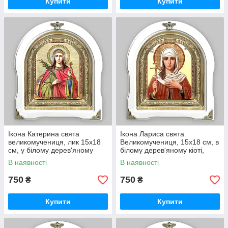
Купити
Купити
Ікона Катерина свята
Ікона Лариса свята
великомучениця, лик 15х18
Великомучениця, 15х18 см, в
см, у білому дерев'яному
білому дерев'яному кіоті,
кіоті, арка
арка
В наявності
В наявності
750
750
₴
₴
Купити
Купити