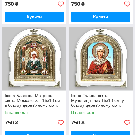
750
750
₴
₴
Купити
Купити
Ікона Блажена Матрона
Ікона Галина свята
свята Московська, 15х18 см,
Мучениця, лик 15х18 см, у
в білому дерев'яному кіоті,
білому дерев'яному кіоті,
арка, 53091
арка
В наявності
В наявності
750
750
₴
₴