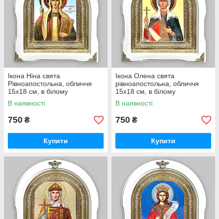
Ікона Ніна свята
Ікона Олена свята
Рівноапостольна, обличчя
рівноапостольна, обличчя
15х18 см, в білому
15х18 см, в білому
дерев'яному кіоті, арка
дерев'яному кіоті, арка
В наявності
В наявності
750
750
₴
₴
Купити
Купити