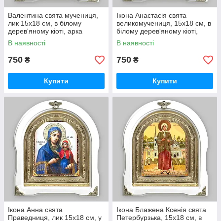
Валентина свята мучениця,
Ікона Анастасія свята
лик 15х18 см, в білому
великомучениця, 15х18 см, в
дерев'яному кіоті, арка
білому дерев'яному кіоті,
арка
В наявності
В наявності
750
750
₴
₴
Купити
Купити
Ікона Анна свята
Ікона Блажена Ксенія свята
Праведниця, лик 15х18 см, у
Петербурзька, 15х18 см, в