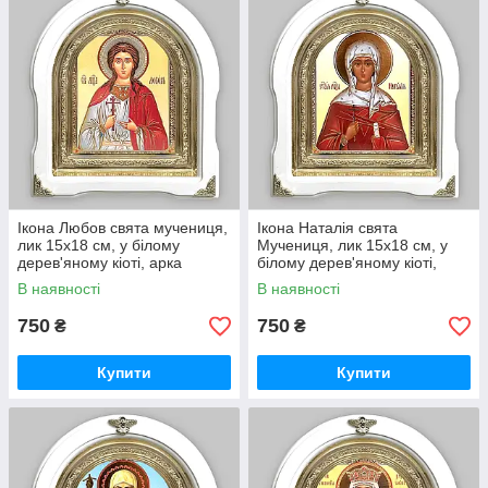
Ікона Любов свята мучениця,
Ікона Наталія свята
лик 15х18 см, у білому
Мучениця, лик 15х18 см, у
дерев'яному кіоті, арка
білому дерев'яному кіоті,
арка
В наявності
В наявності
750
750
₴
₴
Купити
Купити