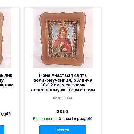
к лик
Ікона Анастасія свята
му
великомучениця, обличчя
мінням
10х12 см, у світлому
дерев'яному кіоті з камінням
08441
285 ₴
оздріб
В наявності
Оптом і в роздріб
Купити