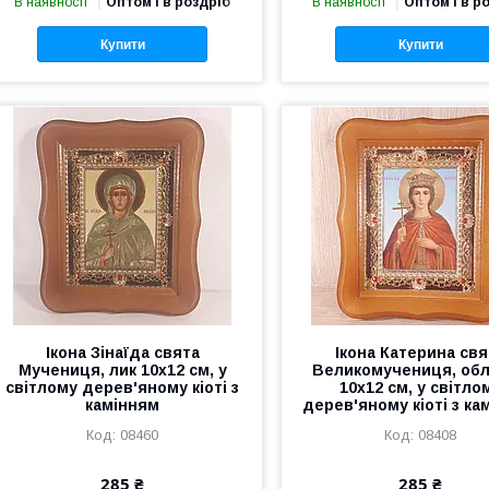
В наявності
Оптом і в роздріб
В наявності
Оптом і в р
Купити
Купити
Ікона Зінаїда свята
Ікона Катерина свя
Мучениця, лик 10х12 см, у
Великомучениця, об
світлому дерев'яному кіоті з
10х12 см, у світло
камінням
дерев'яному кіоті з ка
08460
08408
285 ₴
285 ₴