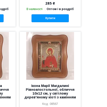
285 ₴
оздріб
В наявності
Оптом і в роздріб
Купити
та
Ікона Марії Магдалині
личчя
Рівноапостольної, обличчя
му
10х12 см, у світлому
мінням
дерев'яному кіоті з камінням
08567