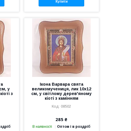
Купити
та
Ікона Варвара свята
см, у
великомучениця, лик 10х12
іоті з
см, у світлому дерев'яному
кіоті з камінням
08502
285 ₴
оздріб
В наявності
Оптом і в роздріб