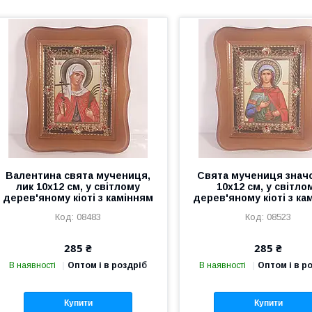
Валентина свята мучениця,
Свята мучениця значо
лик 10х12 см, у світлому
10х12 см, у світло
дерев'яному кіоті з камінням
дерев'яному кіоті з ка
08483
08523
285 ₴
285 ₴
В наявності
Оптом і в роздріб
В наявності
Оптом і в р
Купити
Купити