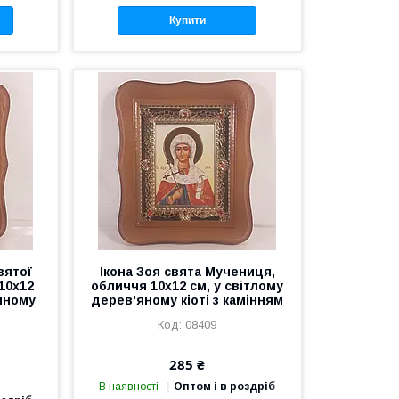
Купити
вятої
Ікона Зоя свята Мучениця,
10х12
обличчя 10х12 см, у світлому
'яному
дерев'яному кіоті з камінням
08409
285 ₴
В наявності
Оптом і в роздріб