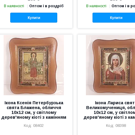
В наявності
Оптом і в роздріб
В наявності
Оптом і в р
Купити
Купити
Ікона Ксенія Петербурзька
Ікона Лариса свят
свята Блажена, обличчя
Великомучениця, об
10х12 см, у світлому
10х12 см, у світло
дерев'яному кіоті з камінням
дерев'яному кіоті з ка
08402
08398