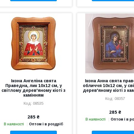
Ікона Ангеліна свята
Ікона Анна свята прав
Праведна, лик 10х12 см, у
обличчя 10х12 см, у св
світлому дерев'яному кіоті з
дерев'яному кіоті з ка
камінням
08357
08535
285 ₴
285 ₴
В наявності
Оптом і в р
В наявності
Оптом і в роздріб