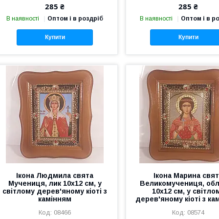
285 ₴
285 ₴
В наявності
Оптом і в роздріб
В наявності
Оптом і в р
Купити
Купити
Ікона Людмила свята
Ікона Марина свя
Мучениця, лик 10х12 см, у
Великомучениця, об
світлому дерев'яному кіоті з
10х12 см, у світло
камінням
дерев'яному кіоті з ка
08466
08574