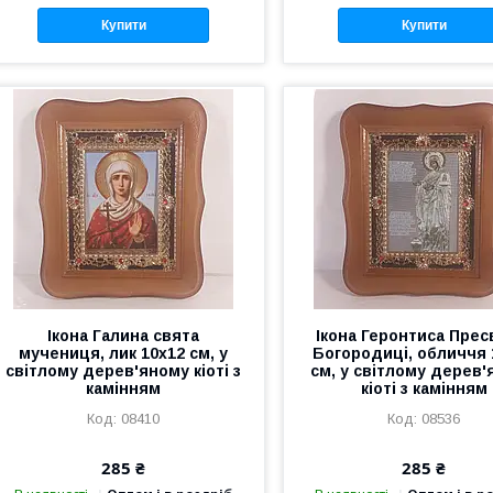
Купити
Купити
Ікона Галина свята
Ікона Геронтиса Прес
мучениця, лик 10х12 см, у
Богородиці, обличчя 
світлому дерев'яному кіоті з
см, у світлому дерев
камінням
кіоті з камінням
08410
08536
285 ₴
285 ₴