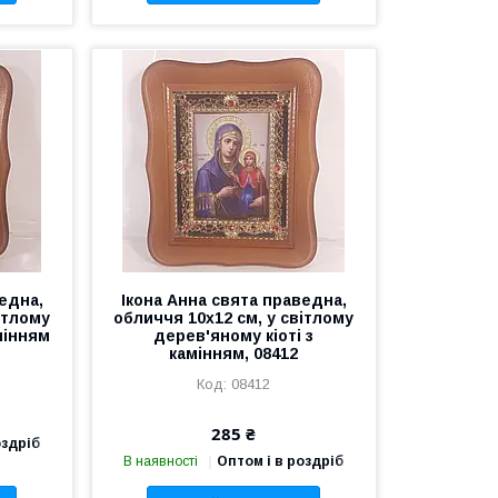
една,
Ікона Анна свята праведна,
ітлому
обличчя 10х12 см, у світлому
мінням
дерев'яному кіоті з
камінням, 08412
08412
285 ₴
оздріб
В наявності
Оптом і в роздріб