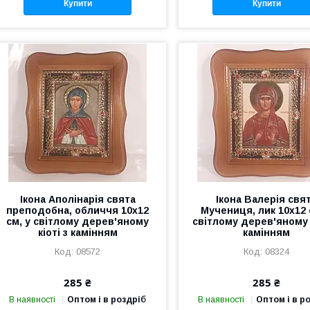
Купити
Купити
Ікона Аполінарія свята
Ікона Валерія свя
преподобна, обличчя 10х12
Мучениця, лик 10х12 
см, у світлому дерев'яному
світлому дерев'яному к
кіоті з камінням
камінням
08572
08324
285 ₴
285 ₴
В наявності
Оптом і в роздріб
В наявності
Оптом і в р