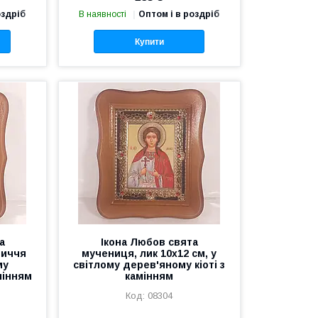
оздріб
В наявності
Оптом і в роздріб
Купити
а
Ікона Любов свята
личчя
мучениця, лик 10х12 см, у
му
світлому дерев'яному кіоті з
мінням
камінням
08304