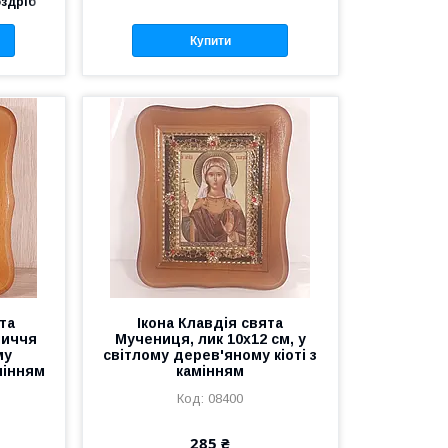
оздріб
Купити
та
Ікона Клавдія свята
личчя
Мучениця, лик 10х12 см, у
му
світлому дерев'яному кіоті з
мінням
камінням
08400
285 ₴